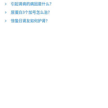
引起肾病的病因是什么？
​尿蛋白3个加号怎么治？
惊蛰日肾友如何护肾？