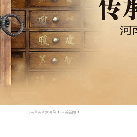
>
>
河南誉美肾病医院
誉美新闻