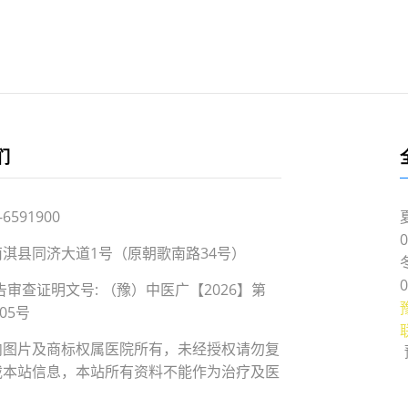
们
-6591900
0
南淇县同济大道1号（原朝歌南路34号）
0
审查证明文号: （豫）中医广【2026】第
005号
内图片及商标权属医院所有，未经授权请勿复
载本站信息，本站所有资料不能作为治疗及医