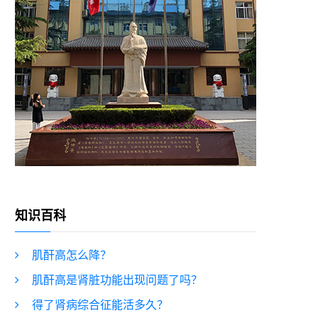
知识百科
肌酐高怎么降？
肌酐高是肾脏功能出现问题了吗？
得了肾病综合征能活多久？