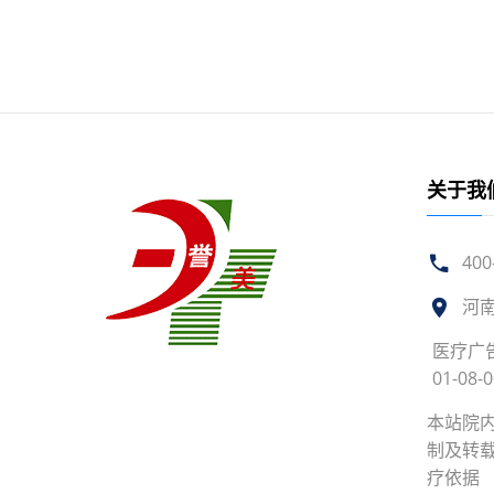
关于我
400
河
医疗广告
01-08-
本站院
制及转
疗依据