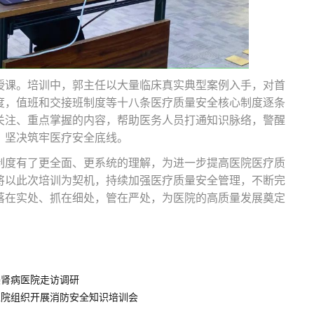
授课。培训中，郭主任以大量临床真实典型案例入手，对首
度，值班和交接班制度等十八条医疗质量安全核心制度逐条
关注、重点掌握的内容，帮助医务人员打通知识脉络，警醒
，坚决筑牢医疗安全底线。
制度有了更全面、更系统的理解，为进一步提高医院医疗质
将以此次培训为契机，持续加强医疗质量安全管理，不断完
落在实处、抓在细处，管在严处，为医院的高质量发展奠定
美肾病医院走访调研​
医院组织开展消防安全知识培训会